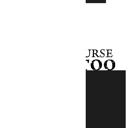
–
–
Inicio
Sobre mí
Portfolio
Faq
Blog